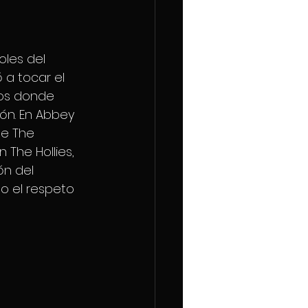
oles del 
 a tocar el 
ios donde 
ón. En Abbey 
de The 
The Hollies, 
ón del 
o el respeto 