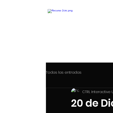
CTRL
INTERAC
THINK GLOBAL... WORK GLOBAL
Todas las entradas
CTRL Interactive U
20 de Di