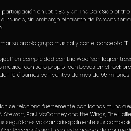
u participación en Let It Be y en The Dark Side of th
l mundo, sin embargo el talento de Parsons tenia
l
 formar su propio grupo musical y con el concepto “T
oject” en complicidad con Eric Woolfson logran tra
o musical con sello propio  con bases en el rock pr
en 10 álbumes con ventas de mas de 55 millones 
Alan se relaciona fuertemente con iconos mundial
, Al Stewart, Paul McCartney and the Wings, The Hollie
s seguidores valoran principalmente sus composic
lan Parsons Project, con este acervo de por medio