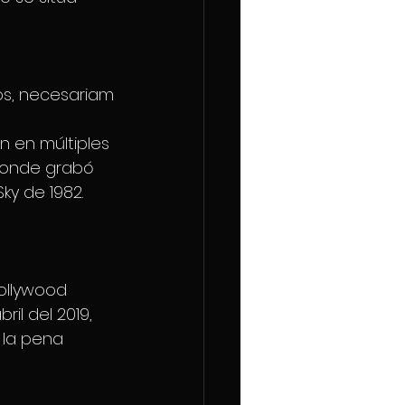
os, necesariam
 en múltiples 
donde grabó 
ky de 1982.
ollywood 
il del 2019, 
 la pena 