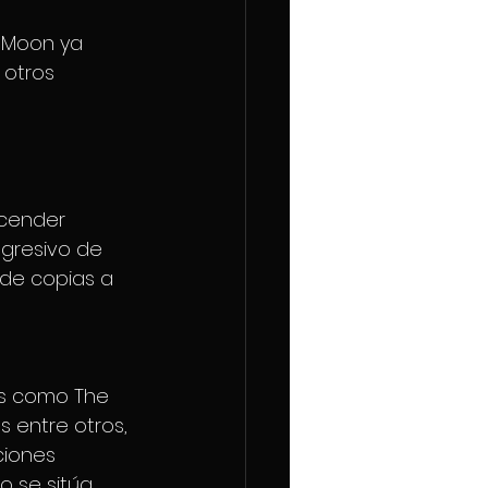
e Moon ya 
 otros 
scender 
ogresivo de 
de copias a 
es como The 
s entre otros, 
iones 
 se sitúa 