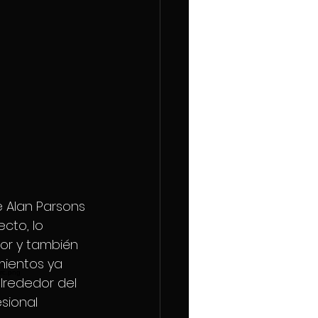
e Alan Parsons 
cto, lo 
or y también 
ientos ya 
lrededor del 
sional 