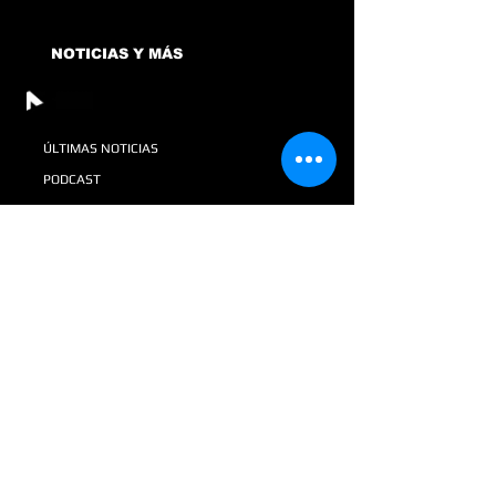
NOTICIAS Y MÁS
ÚLTIMAS NOTICIAS
PODCAST
TIPS CTRL
REVISTA AV+SI
GALERIA
DONATIVOS
VACANTES EN CTRL
TIENDA