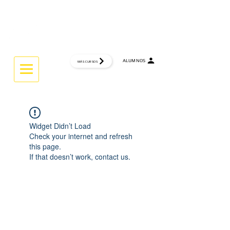
CTRL
INTERACTIVE UNIVERSITY
ALUMNOS
MÁS CURSOS
THINK GLOBAL... WORK GLOBAL
Widget Didn’t Load
Check your internet and refresh
this page.
If that doesn’t work, contact us.