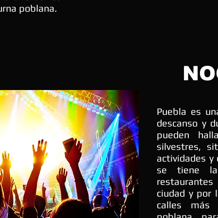
turna poblana.
NO
Puebla
es una
descanso y du
pueden hall
silvestres, s
actividades y 
se tiene la
restaurante
ciudad y por 
calles más 
poblana, par