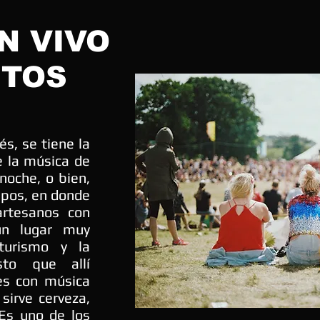
N VIVO
NTOS
és, se tiene la
e la música de
 noche, o bien,
Sapos, en donde
artesanos con
un lugar muy
turismo y la
sto que allí
es con música
sirve cerveza,
 Es uno de los