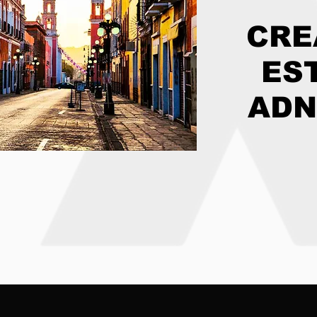
CRE
ES
ADN