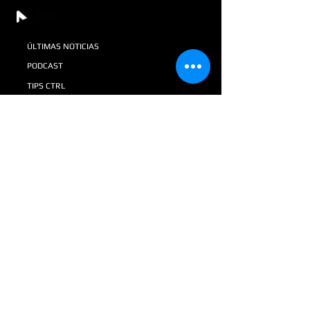
ÚLTIMAS NOTICIAS
PODCAST
TIPS CTRL
REVISTA AV+SI
GALERIA
DONATIVOS
VACANTES EN CTRL
TIENDA
+52 55 8116 4089
+52 55 8071