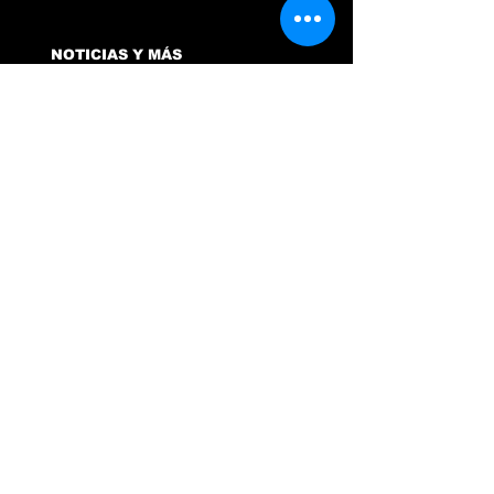
NOTICIAS Y MÁS
ÚLTIMAS NOTICIAS
PODCAST
TIPS CTRL
REVISTA AV+SI
GALERIA
DONATIVOS
VACANTES EN CTRL
TIENDA