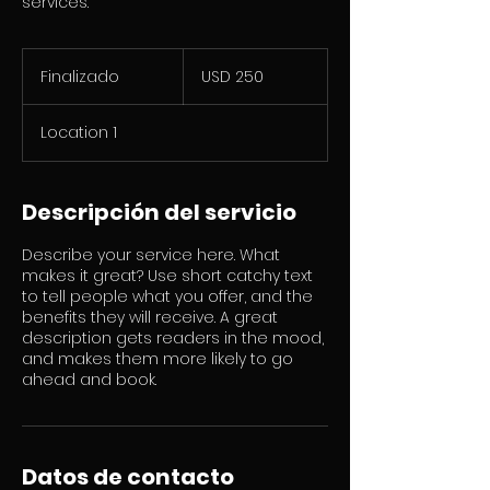
services.
250
dólares
Finalizado
F
USD 250
estadounidenses
i
n
Location 1
a
l
i
z
Descripción del servicio
a
d
Describe your service here. What
o
makes it great? Use short catchy text
to tell people what you offer, and the
benefits they will receive. A great
description gets readers in the mood,
and makes them more likely to go
ahead and book.
Datos de contacto