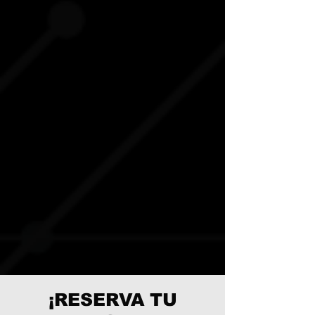
Solicitamos que no se comparta ninguna
comida o bebida entre los delegados.
Se proporcionarán instalaciones para hacer
té y café, pero asegúrese de no preparar una
bebida para nadie más que usted mismo
para evitar la transmisión.
OTRAS PREGUNTAS
Si tienes alguna otra pregunta o desea
plantear alguna inquietud, no dudes en
ponerte en contacto con nosotros en
¡Esperamos verte pronto!
vinculacion@escuadramx.com
¡RESERVA TU