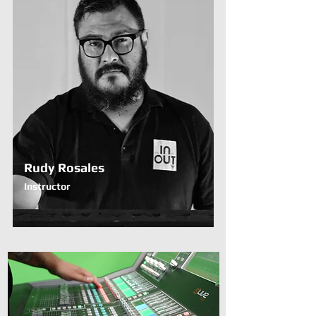
Rudy Rosales
Instructor
Curso Técnicas de Mezcla en Vivo: Sala y
Monitores
By Ctrl Interactive University