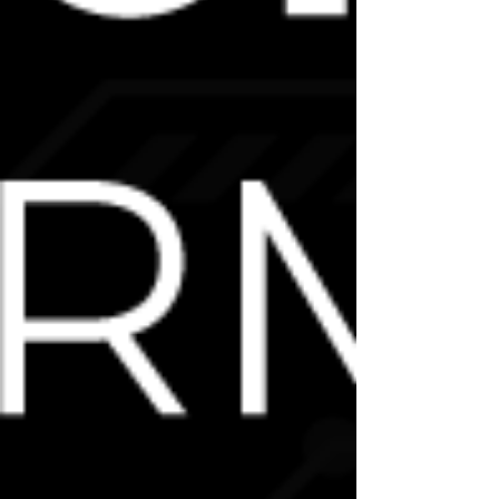
permitir el máximo distanciamiento social
entre los alumnos.
A LA LLEGADA
A su llegada, se pedirá a los delegados que
firmen una autodeclaración en la que
aseguren que no constituyen un riesgo
conocido de transmisión.
Los delegados que presenten síntomas del
virus no podrán asistir.
USO DE CUBREBOCAS
Aunque haremos todo lo posible por