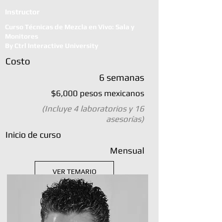
Instructor
Curso Técnicas de Mezcla en Vivo: Sala y
Monitores
By Ctrl Interactive University
Costo
6 semanas
$6,000 pesos mexicanos
(Incluye 4 laboratorios y 16
asesorías)
Inicio de curso
Mensual
VER TEMARIO
INSCRIBÍRME