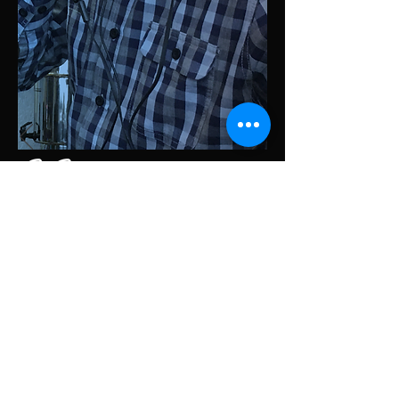
El curso es bastante amigable, me ha
sido de gran ayuda y no nada más
pienso en seguir, voy a seguir
aprendiendo.
Adan Norberto Prieto.
Empresa