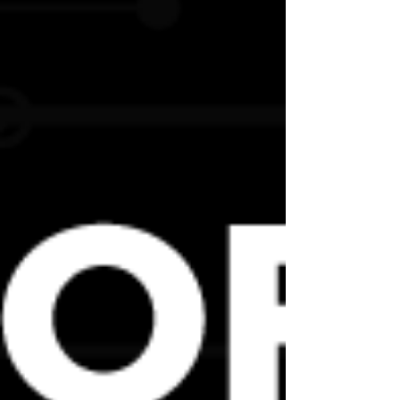
Hemos ajustado la disposición de nuestras
instalaciones de formación para introducir
un sistema unidireccional que fomente el
distanciamiento social y permita a los
delegados moverse de forma más segura.
Se hace mayor hincapié en el lavado de
manos y la higiene, por lo que se han
tomado medidas adicionales para garantizar
que los delegados y el personal se
desinfecten las manos con regularidad, así
como la limpieza periódica de las superficies
en todas las instalaciones.
Entregaremos a cada alumno sus propios
cuadernos y folletos para que el contacto
sea mínimo.
Las aulas también se han reorganizado para